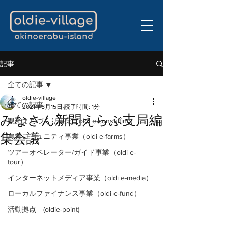
記事
全ての記事
oldie-village
全ての記事
2021年8月15日
読了時間: 1分
みなさん新聞えらぶ支局編
観光まちづくり事業（oldi e-consulting)
集会議
農業コミュニティ事業（oldi e-farms）
ツアーオペレーター/ガイド事業（oldi e-
tour）
インターネットメディア事業（oldi e-media）
ローカルファイナンス事業（oldi e-fund）
活動拠点 (oldie-point)