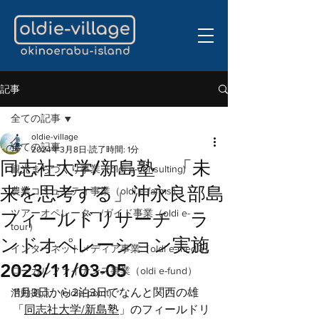
記事
全ての記事
oldie-village
全ての記事
2024年3月8日
読了時間: 1分
同志社大学/新島塾 「未
観光まちづくり事業（oldi e-consulting)
来を思考する」沖永良部島
農業コミュニティ事業（oldi e-farms）
ツアーオペレーター/ガイド事業（oldi e-
フィールドリサーチ ラ
tour）
ンドオペレーション実施
インターネットメディア事業（oldi e-media）
2023/11/03-05
ローカルファイナンス事業（oldi e-fund）
11月3日から2泊3日でなんと関西の雄
活動拠点 (oldie-point)
「
同志社大学/新島塾
」のフィールドリ