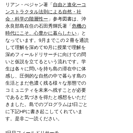
リアン・べジャン著「
自由と進化ーコ
ンストラクタル法則による自然・社
会・科学の階層性ー
」参考図書は、沖
永良部島在住の石田秀輝氏著「
危機の
時代にこそ、心豊かに暮らしたい
」と
なっています。9月までこの２冊を通読
して理解を深めて10月に授業で理解を
深めフィールドリサーチに向けての問
いと仮説を立てるという流れです。学
生は各々に問いを持ち島の滞在中に体
感し、圧倒的な自然の中で暮らす島の
生活とまだ色濃く残る様々な形態での
コミュニティを未来へ残すことが必要
であると気づきを得たと感想をいただ
きました。島でのプログラムは1日ごと
に下記HPに書き起こしてくれていま
す。是非ご一読ください。
1日目フィールドリサーチ