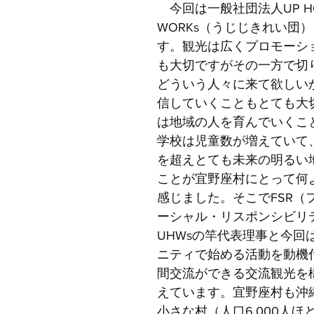
　今回は一般社団法人UP HO
WORKs（うじじきれい団
す。観光は広くプロモーシ
も大切ですがその一方で切
どういう人々に来て欲しい
信していくこともとても大
は地域の人を育んでいくこ
学校は児童数が増えていて、
を超えとても未来の明るい
ことが宜野座村にとって何
感じました。そこでFSR（
ーシャル・リスポンシビリ
UHWsの竿代表理事と今回
ニティで始める活動を動機
間交流ができる交流観光を
えています。宜野座村も沖
小さな村（人口6,000人ほ