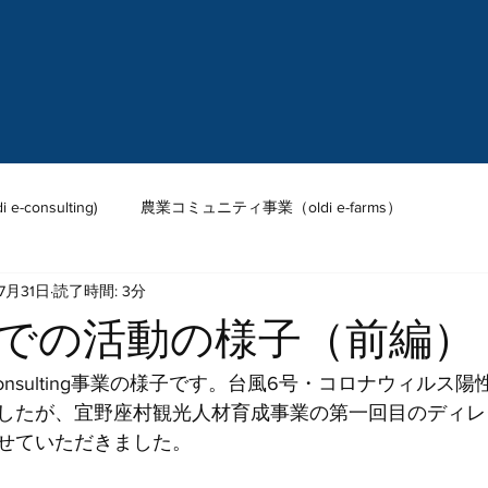
consulting)
農業コミュニティ事業（oldi e-farms）
7月31日
読了時間: 3分
e-tour）
インターネットメディア事業（oldi e-media）
での活動の様子（前編）
und）
活動拠点 (oldie-point)
-consulting事業の様子です。台風6号・コロナウィルス
したが、宜野座村観光人材育成事業の第一回目のディレ
せていただきました。