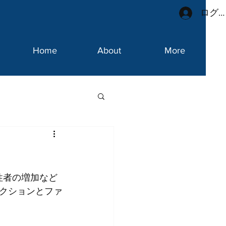
ログ
Home
About
More
陽性者の増加など
クションとファ