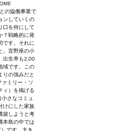
ME 
）との協働事業で
ョンしていくの
り口を何にして
か？戦略的に発
切です。それに
と。宜野座の小
出生率も2.00
地域です。この
よりの強みだと
ファミリー・ソ
ティ）を掲げる
は小さなコミュ
付けにした家族
構築しようと考
縄本島の中では
ど）です。大き