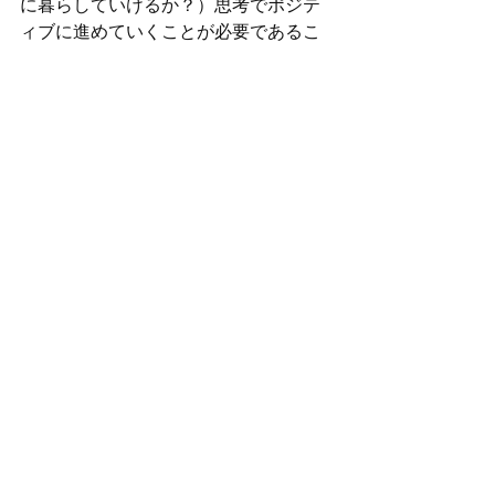
に暮らしていけるか？）思考でポジテ
ィブに進めていくことが必要であるこ
とも少しでもご理解いただけたので
は？と感じています。離島地域だから
できること。都市部だからこそできる
ことみんなで知恵を出し合って心豊か
に次世代へのバトンを繋いでいきたい
ですね。
観光まちづくり事業（oldi e-consulting)
すべて表示
最新記事