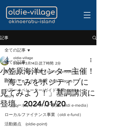
記事
全ての記事
oldie-village
全ての記事
2024年3月14日
読了時間: 2分
小笠原海洋センター主催！
観光まちづくり事業（oldi e-consulting)
「海ごみをポジティブに
農業コミュニティ事業（oldi e-farms）
ツアーオペレーター/ガイド事業（oldi e-
見てみよう！」基調講演に
tour）
登壇。2024/01/20
インターネットメディア事業（oldi e-media）
ローカルファイナンス事業（oldi e-fund）
活動拠点 (oldie-point)