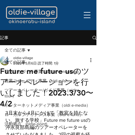
記事
全ての記事
oldie-village
全ての記事
2023年5月6日
読了時間: 1分
Future me future usのツ
観光まちづくり事業（oldi e-consulting)
アーオペレーションを行
農業コミュニティ事業（oldi e-farms）
ツアーオペレーター/ガイド事業（oldi e-
いしました！2023.3/30〜
tour）
4/2
インターネットメディア事業（oldi e-media）
3月末から4月にかけて「教室を持たな
ローカルファイナンス事業（oldi e-fund）
い、旅する学校」Future me future usの
活動拠点 (oldie-point)
沖永良部島編のツアーオペレーターを
させていただきました。2回の視察を経