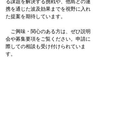
る課題を解決する挑戦や、他島との連
携を通じた波及効果までを視野に入れ
た提案を期待しています。 
　ご興味・関心のある方は、ぜひ説明
会や募集要項をご覧ください。申請に
際しての相談も受け付けられていま
す。 
詳細はこちら：
「未来をつなぐチャレ
ンジプロジェクト」募集ページ
最後に — 共に描く未来へ
　島嶼基金という新しいフィールドに
関わることは、oldie-village の事業にと
っても、新たな視点と可能性をもたら
す機会だと感じています。地域と、島
と、人をつなぐ活動をさらにスケール