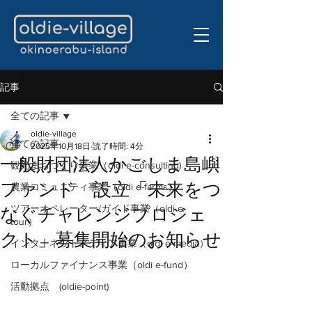
記事
全ての記事
oldie-village
全ての記事
2025年10月18日
読了時間: 4分
一般財団法人かごしま島嶼
観光まちづくり事業（oldi e-consulting)
ファンド 設立「未来をつ
農業コミュニティ事業（oldi e-farms）
ツアーオペレーター/ガイド事業（oldi e-
なぐチャレンジプロジェ
tour）
クト」募集開始のお知らせ
インターネットメディア事業（oldi e-media）
ローカルファイナンス事業（oldi e-fund）
活動拠点 (oldie-point)